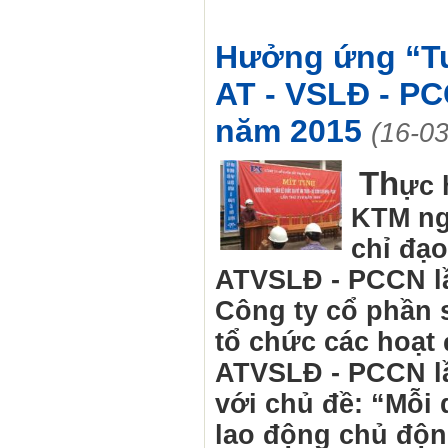
Hưởng ứng “Tu
AT - VSLĐ - PC
năm 2015
(16-0
Th
ực 
KTM ng
chỉ đạo
ATVSLĐ - PCCN lầ
Công ty cổ phần 
tổ chức các hoạt
ATVSLĐ - PCCN l
với chủ đề: “Mỗi
lao động chủ độn