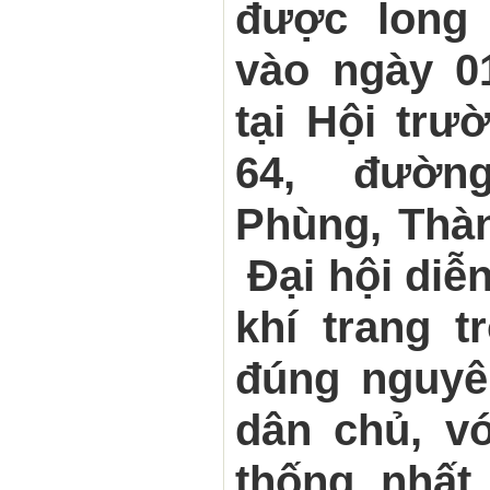
được long 
vào ngày 01
tại Hội trư
64, đườn
Phùng, Thàn
Đại hội diễ
khí trang t
đúng nguyên
dân chủ, vớ
thống nhất