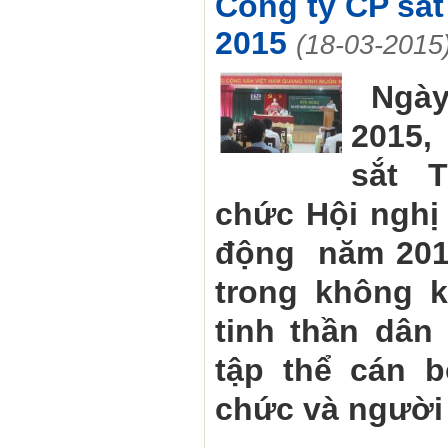
Công ty CP sắ
2015
(18-03-2015
Ngà
2015,
sắt 
chức Hội nghị 
động
năm 201
trong không k
tinh thần dân
tập thể cán 
chức và người 