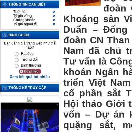
THÔNG TIN CẦN BIẾT
đoàn 
Thời tiết
Khoáng sản Vi
Tỷ giá vàng
Chứng khoán
Tỷ giá ngoại tệ
Duẩn – Đống 
BÌNH CHỌN
đoàn CN Than 
Bạn đánh giá trang web như thế
nào?
Nam đã chủ tr
Rất đẹp
Tư vấn là Côn
Tương đối
Bình thường
khoán Ngân hà
Xem kết quả bỏ phiếu
triển Việt Na
THỐNG KÊ TRUY CẬP
cổ phần sắt 
Hội thảo Giới 
vốn – Dự án k
quặng sắt, 