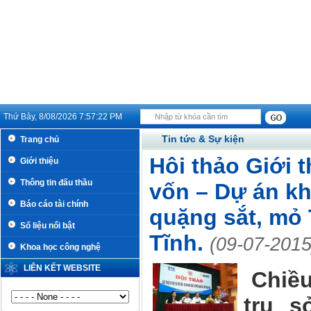
Thứ Bảy, 8/08/2026
7:57:23 PM
Tin tức & Sự kiện
Trang chủ
Hôi thảo Giới t
Giới thiệu
Thông tin đấu thầu
vốn – Dự án kh
Báo cáo tài chính
quặng sắt, mỏ
Số liệu nổi bật
Tĩnh.
(09-07-2015
Khoa học công nghệ
LIÊN KẾT WEBSITE
Chiều
trụ 