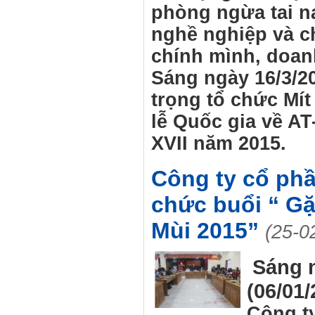
phòng ngừa tai n
nghề nghiệp và c
chính mình, doan
Sáng ngày 16/3/2
trọng tổ chức Mí
lễ Quốc gia về A
XVII năm 2015.
Công ty cổ phầ
chức buổi “ G
Mùi 2015”
(25-0
Sáng 
(06/01/
Công t