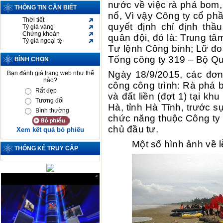
nước về việc rà phá bom, 
THÔNG TIN CẦN BIẾT
nổ, Vì vậy Công ty cổ ph
Thời tiết
quyết định chỉ định thầ
Tỷ giá vàng
Chứng khoán
quân đội, đó là: Trung t
Tỷ giá ngoại tệ
Tư lệnh Công binh; Lữ đ
Tổng công ty 319 – Bộ Q
BÌNH CHỌN
Ngày 18/9/2015, các đơn 
Bạn đánh giá trang web như thế
nào?
công công trình: Rà phá 
Rất đẹp
và đất liền (đợt 1) tại k
Tương đối
Hà, tỉnh Hà Tĩnh, trước 
Bình thường
chức năng thuộc Công ty 
chủ đầu tư.
Xem kết quả bỏ phiếu
Một số hình ảnh về l
THỐNG KÊ TRUY CẬP