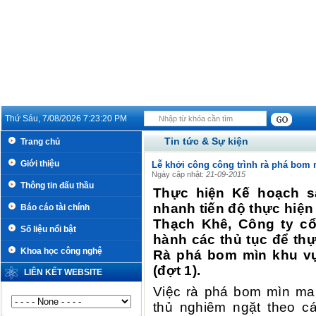
Thứ Sáu, 7/08/2026
7:23:20 PM
Tin tức & Sự kiện
Trang chủ
Giới thiệu
Lễ khởi công công trình rà phá bom
Ngày cập nhật:
21-09-2015
Thông tin đấu thầu
Thực hiện Kế hoạch 
nhanh tiến độ thực hiện
Báo cáo tài chính
Thạch Khê, Công ty cổ
Số liệu nổi bật
hành các thủ tục để thự
Khoa học công nghệ
Rà phá bom mìn khu vực
(đợt 1).
LIÊN KẾT WEBSITE
Việc rà phá bom mìn man
thủ nghiêm ngặt theo c