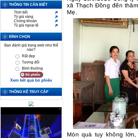
xã Thạch Đồng đến thăm 
THÔNG TIN CẦN BIẾT
Mẹ.
Thời tiết
Tỷ giá vàng
Chứng khoán
Tỷ giá ngoại tệ
BÌNH CHỌN
Bạn đánh giá trang web như thế
nào?
Rất đẹp
Tương đối
Bình thường
Xem kết quả bỏ phiếu
THỐNG KÊ TRUY CẬP
Món quà tuy không lớn,