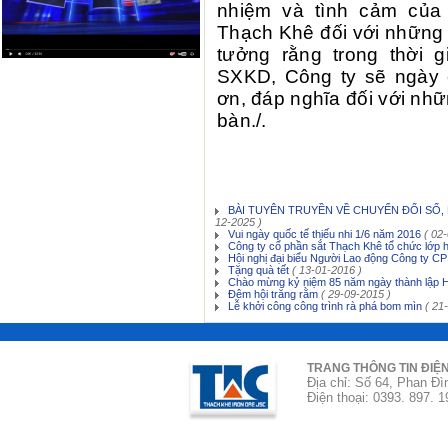
nhiệm và tình cảm củ
Thạch Khê đối với những 
tưởng rằng trong thời g
SXKD, Công ty sẽ ngày 
ơn, đáp nghĩa đối với nhữ
bàn./.
BÀI TUYÊN TRUYỀN VỀ CHUYỂN ĐỔI SỐ,
12-2025 )
Vui ngày quốc tế thiếu nhi 1/6 năm 2016
( 02
Công ty cổ phần sắt Thạch Khê tổ chức lớp 
Hội nghị đại biểu Người Lao động Công ty C
Tặng quà tết
( 13-01-2016 )
Chào mừng kỷ niệm 85 năm ngày thành lập 
Đêm hội trăng rằm
( 29-09-2015 )
Lễ khởi công công trình rà phá bom mìn
( 21
TRANG THÔNG TIN ĐIỆ
Địa chỉ: Số 64, Phan Đì
Điện thoại: 0393. 897. 