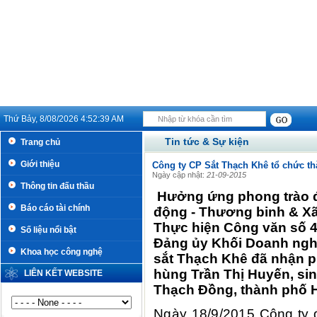
Thứ Bảy, 8/08/2026
4:52:39 AM
Tin tức & Sự kiện
Trang chủ
Giới thiệu
Công ty CP Sắt Thạch Khê tổ chức t
Ngày cập nhật:
21-09-2015
Thông tin đấu thầu
Hưởng ứng phong trào 
Báo cáo tài chính
động - Thương binh & Xã 
Thực hiện Công văn số 4
Số liệu nổi bật
Đảng ủy Khối Doanh ngh
Khoa học công nghệ
sắt Thạch Khê đã nhận 
hùng Trần Thị Huyến, sin
LIÊN KẾT WEBSITE
Thạch Đồng, thành phố H
Ngày 18/9/2015 Công ty 