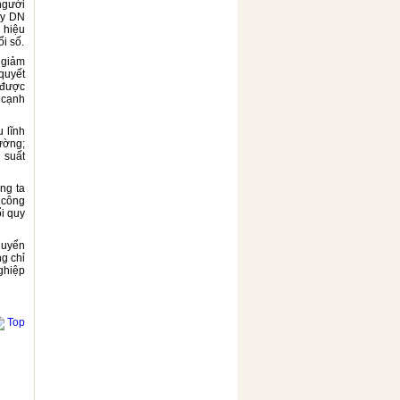
người
áy
DN
 hiệu
i số.
 giảm
 quyết
 được
 cạnh
 lĩnh
ường;
 suất
ng ta
à công
i quy
huyển
g chỉ
ghiệp
Top