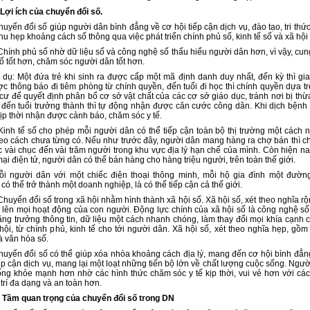
 Lợi ích của chuyển đổi số.
uyển đổi số giúp người dân bình đẳng về cơ hội tiếp cận dịch vụ, đào tạo, tri thứ
hu hẹp khoảng cách số thông qua việc phát triển chính phủ số, kinh tế số và xã hội 
Chính phủ số nhờ dữ liệu số và công nghệ số thấu hiểu người dân hơn, vì vậy, cun
số tốt hơn, chăm sóc người dân tốt hơn.
í dụ: Một đứa trẻ khi sinh ra được cấp một mã định danh duy nhất, đến kỳ thì gia
c thông báo đi tiêm phòng từ chính quyền, đến tuổi đi học thì chính quyền dựa tr
 cư để quyết định phân bổ cơ sở vật chất của các cơ sở giáo dục, tránh nơi bị thừ
u, đến tuổi trưởng thành thì tự động nhận được căn cước công dân. Khi dịch bệnh
kịp thời nhận được cảnh báo, chăm sóc y tế.
 Kinh tế số cho phép mỗi người dân có thể tiếp cận toàn bộ thị trường một cách 
eo cách chưa từng có. Nếu như trước đây, người dân mang hàng ra chợ bán thì chỉ
 vài chục đến vài trăm người trong khu vực địa lý hạn chế của mình. Còn hiện nay
ại điện tử, người dân có thể bán hàng cho hàng triệu người, trên toàn thế giới.
ỗi người dân với một chiếc điện thoại thông minh, mỗi hộ gia đình một đườn
có thể trở thành một doanh nghiệp, là có thể tiếp cận cả thế giới.
Chuyển đổi số trong xã hội nhằm hình thành xã hội số. Xã hội số, xét theo nghĩa rộ
 lên mọi hoạt động của con người. Động lực chính của xã hội số là công nghệ số
tăng trưởng thông tin, dữ liệu một cách nhanh chóng, làm thay đổi mọi khía cạnh 
hội, từ chính phủ, kinh tế cho tới người dân. Xã hội số, xét theo nghĩa hẹp, gồm
à văn hóa số.
huyển đổi số có thể giúp xóa nhòa khoảng cách địa lý, mang đến cơ hội bình đẳn
ếp cận dịch vụ, mang lại một loạt những tiến bộ lớn về chất lượng cuộc sống. Ngư
ống khỏe mạnh hơn nhờ các hình thức chăm sóc y tế kịp thời, vui vẻ hơn với các
 trí đa dạng và an toàn hơn.
*
Tầm quan trọng của chuyển đổi số
trong DN