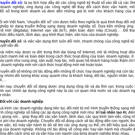
huyển đổi số
:
là sự tích hợp đầy đủ các công nghệ kỹ thuật số vào tất cả các lĩn
 doanh nghiệp, ứng dụng các công nghệ để thay đổi cách thức vận hành, mô
đổi số trong kinh doanh và đem đến những giá trị mới cho khách hàng của 
i với Việt Nam, “chuyển đổi số” còn được hiểu theo nghĩa là quá trình thay đổi m
ghiệp từ dạng truyền thống sang dạng doanh nghiệp số. Dựa trên những ứng
ệ mới (Bigdata), Internet vạn vật (IoT), điện toán đám mây (Cloud)…. Để tha
hức điều hành, lãnh đạo, quy trình thực hiện, văn hóa của doanh nghiệp.
huyển đổi số
là việc vận dụng tính luôn đổi mới, nhanh chóng của công nghệ kỹ 
uyết vấn đề.
hái niệm này được ra đời trong thời đại bùng nổ
Internet, mô tả những hoạt độn
cách mạnh mẽ và toàn diện trong cách thức hoạt động của toàn doanh nghiệp, ở t
ía cạnh như cung ứng, sản xuất, hợp tác, mối quan hệ khách hàng hoặc thậm chí l
 doanh nghiệp mới với cách thức hoạt động mới mẻ hoàn toàn.
huyển đổi số không chỉ tác động đến những tổ chức hay doanh nghiệp mà còn tác
g nhóm đối tượng khác xoay quanh như là khách hàng, đối tác, nguồn nhân lực,
ối,…
iện nay, chuyển đổi số đang được ứng dụng rộng rãi và đa lĩnh vực trong cuộc 
nh vực chính áp dụng công nghệ này là các cơ quan nhà nước và các doanh ng
tư nhân.
Đối với các doanh nghiệp
uá trình các doanh nghiệp đang liên tục đổi mới từ mô hình truyền thống sang mô
nh công nghiệp số bằng các áp dụng công nghệ mới như
trí tuệ nhân tạo AI
, điệ
 giọng nói… giúp thay đổi các vận hành, lãnh đạo, các quy trình làm việc cũng nh
hi phí cho doanh nghiệp. Chuyển đổi số đúng cách sẽ tác động đến con người, tha
àm việc, bộ máy vận hành từ đó sẽ tìm các ứng dụng cụ thể, chi tiết hiệu quả vào
g của doanh nghiệp. Không chỉ tác động về công việc hay vận hành mà chuyển đ
động đến cách ứng xử và văn hóa con người của từng doanh nghiệp khác nhau.