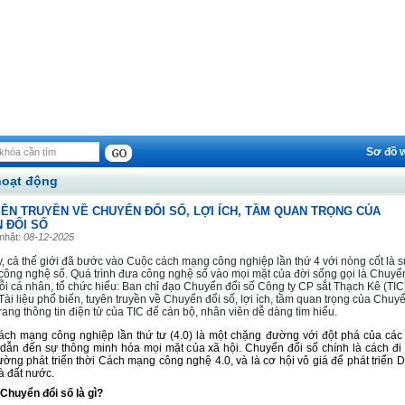
Sơ đồ 
oạt động
YÊN TRUYỀN VỀ CHUYỂN ĐỔI SỐ, LỢI ÍCH, TẦM QUAN TRỌNG CỦA
 ĐỔI SỐ
nhật:
08-12-2025
, cả thế giới đã bước vào Cuộc cách mạng công nghiệp lần thứ 4 với nòng cốt là s
công nghệ số. Quá trình đưa công nghệ số vào mọi mặt của đời sống gọi là Chuyể
ỗ
i cá nhân, tổ chức hiểu: Ban chỉ đạo Chuyển đổi số
Công ty CP sắt Thạch Kê (TIC
Tài liệu phổ biến, tuyên truyền về Chuyển đổi số, lợi ích, tầm quan trọng của Chuy
rang thông tin điện tử của
TIC
để
cán bộ, nhân viên
dễ dàng tìm hiểu.
ách mạng công nghiệp lần thứ tư (4.0) là một chặng đường với đột phá của các
dẫn đến sự thông minh hóa mọi mặt của xã hội. Chuyển đổi số chính là cách đi 
ờng phát triển thời Cách mạng công nghệ 4.0, và là cơ hội vô giá để phát triển
D
à
đất nước.
 Chuyển đổi số là gì?