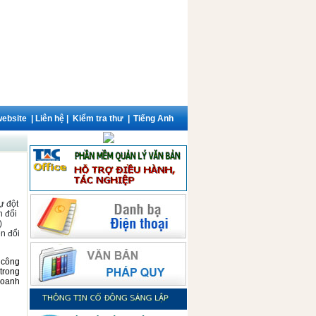
website
|
Liên hệ
|
Kiểm tra thư
|
Tiếng Anh
ự đột
n đổi
)
ển đổi
 công
trong
oanh