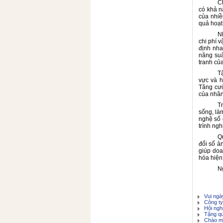
C
có khả n
của nhiề
quả hoạ
N
chi phí 
định nha
năng suấ
tranh củ
T
vực và h
Tăng cườ
của nhân
T
sống, là
nghệ số 
trình ng
Q
đổi số ả
giúp doa
hóa hiện
Ng
Vui ngày
Công ty 
Hội nghị
Tặng qu
Chào mừ