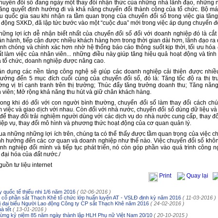
huyển đổi số đang ngày một thay đổi nhận thức của những nhà lãnh đạo, những 
ăng quyết định hướng đi và khả năng chuyển đổi thành công của tổ chức. Bộ m
u quốc gia sau khi nhận ra tầm quan trọng của chuyển đổi số trong việc gia tăng
t động
SXKD
, đã lập tức bước vào một “cuộc đua” mới trong việc áp dụng chuyển đổ
hững lợi ích dễ nhận biết nhất của chuyển đổi số đối với doanh nghiệp đó là cắt
vận hành, tiếp cận được nhiều khách hàng hơn trong thời gian dài hơn, lãnh đạo ra
nh chóng và chính xác hơn nhờ hệ thống báo cáo thông suốt kịp thời, tối ưu hóa
t làm việc của nhân viên... những điều này giúp tăng hiệu quả hoạt động và tính
a tổ chức, doanh nghiệp được nâng cao.
ận dụng các nền tảng công nghệ sẽ giúp các doanh nghiệp cải thiện được nhiều
ướng đến 5 mục đích cuối cùng của chuyển đổi số, đó là: Tăng tốc độ ra thị tr
ng vị trí cạnh tranh trên thị trường; Thúc đẩy tăng trưởng doanh thu; Tăng năng
 viên; Mở rộng khả năng thu hút và giữ chân khách hàng.
rong khi đó đối với con người bình thường, chuyển đổi số làm thay đổi cách chú
m việc và giao dịch với nhau. Còn đối với nhà nước, chuyển đổi số dùng dữ liệu v
để thay đổi trải nghiệm người dùng với các dịch vụ do nhà nước cung cấp, thay đổ
hiệp vụ, thay đổi mô hình và phương thức hoạt động của cơ quan quản lý.
ua những những lợi ích trên, chúng ta có thể thấy được tầm quan trọng của việc c
nh hưởng đến các cơ quan và doanh nghiệp như thế nào. Việc chuyển đổi số khôn
nh nghiệp đổi mình và tiếp tục phát triển, nó còn góp phần vào quá trình công n
 đại hóa của đất nước./
uồn tư liệu internet
Print
Quay lại
 quốc tế thiếu nhi 1/6 năm 2016
( 02-06-2016 )
cổ phần sắt Thạch Khê tổ chức lớp huấn luyện AT - VSLĐ định kỳ năm 2016
( 11-03-2016 )
 đại biểu Người Lao động Công ty CP sắt Thạch Khê năm 2016
( 24-02-2016 )
à tết
( 13-01-2016 )
ng kỷ niệm 85 năm ngày thành lập HLH Phụ nữ Việt Nam 20/10
( 20-10-2015 )