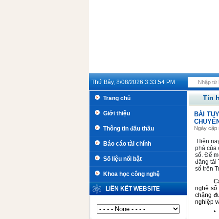
Thứ Bảy, 8/08/2026
3:33:54 PM
Tin h
Trang chủ
Giới thiệu
BÀI TU
CHUYỂN
Thông tin đấu thầu
Ngày cập 
Hiện nay
Báo cáo tài chính
phá của 
số. Để m
Số liệu nổi bật
đăng tải 
số trên T
Khoa học công nghệ
C
nghệ số 
LIÊN KẾT WEBSITE
chặng đư
nghiệp v
*