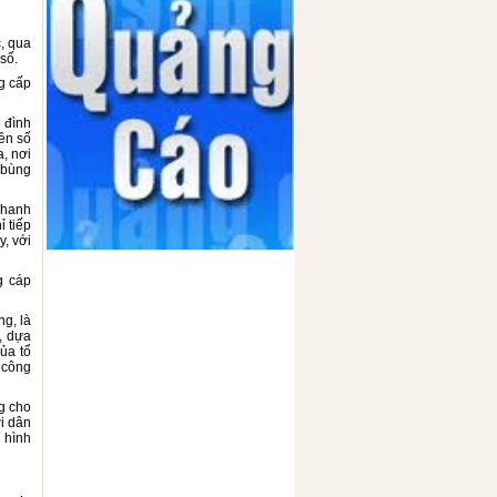
c, qua
số.
g cấp
 đình
ên số
a, nơi
 bùng
nhanh
 tiếp
, với
g cáp
ng, là
, dựa
của tổ
 công
g cho
ời dân
 hình