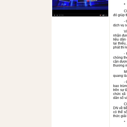
*
Ch
đó giúp t
- 
dịch vụ 
V
nhận đượ
liệu dân
lại thiế
phát thì 
-
chóng th
cận được
thương m
M
quang là 
- 
bao trùm
trên sự 
chức xã 
dân số v
C
DN
về ti
có thể s
thức giải