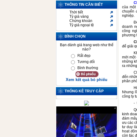
C
THÔNG TIN CẦN BIẾT
của một
chuyển 
Thời tiết
nghiệp.
Tỷ giá vàng
Chứng khoán
Đố
Tỷ giá ngoại tệ
doanh n
công ngh
phương t
BÌNH CHỌN
C
Bạn đánh giá trang web như thế
để giải q
nào?
K
Rất đẹp
mới một 
những kh
Tương đối
ra những
Bình thường
C
đến nhữn
Xem kết quả bỏ phiếu
phân ph
H
THỐNG KÊ TRUY CẬP
Nhưng lĩ
công ty 
-
Q
kinh doa
đám mây,
ưu các c
tư duy l
hoạt độn
còn tác 