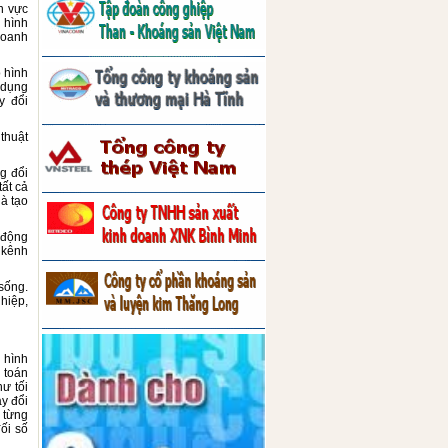
h vực
 hình
doanh
ô hình
 dụng
y đổi
thuật
g đổi
ất cả
à tạo
 động
 kênh
sống.
hiệp,
 hình
n toán
ư tối
y đổi
 từng
ối số