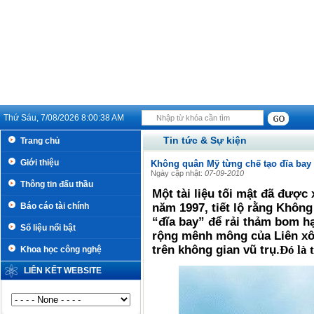
Thứ Sáu, 7/08/2026
8:00:39 AM
Tin tức & Sự kiện
Trang chủ
Giới thiệu
Không quân Mỹ từng chế tạo đĩa ba
Ngày cập nhật:
07-09-2010
Thông tin đấu thầu
Một tài liệu tối mật đã được
Báo cáo tài chính
năm 1997, tiết lộ rằng Không
“đĩa bay” để rải thảm bom h
Số liệu nổi bật
rộng mênh mông của Liên xô
trên không gian vũ trụ.
Đó là 
Khoa học công nghệ
LIÊN KẾT WEBSITE