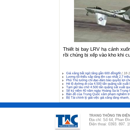
Thiết bị bay LRV hạ cánh xuố
rồi chúng bị xếp vào kho khi c
Giá xăng bất ngờ tăng gần 600 đồng/lít
( 18-
Lương tối thiểu sắp tăng lên cao nhất 2,7 tri
Phó Thủ tướng chỉ đạo đảm bảo quyền lợi ch
Hé lộ đường đi của 4.500 tấn quặng sắt xuất
Tạm giữ tàu chở 4.500 tấn quặng sắt xuất q
Sẽ kỷ niệm 40 năm ngày Hoàng Sa bị Trung 
Bản đồ của Trung Quốc xâm phạm nghiêm tr
Bộ Tài chính lý giải việc giá xăng tăng nhanh,
TRANG THÔNG TIN ĐIỆ
Địa chỉ: Số 64, Phan Đì
Điện thoại: 0393. 897. 