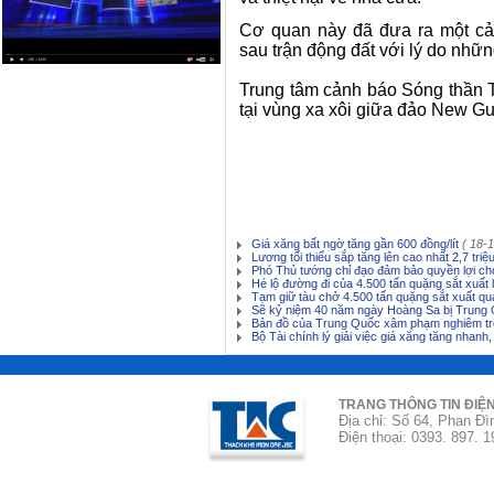
Cơ quan này đã đưa ra một cả
sau trận động đất với lý do nhữ
Trung tâm cảnh báo Sóng thần T
tại vùng xa xôi giữa đảo New Gu
Giá xăng bất ngờ tăng gần 600 đồng/lít
( 18-
Lương tối thiểu sắp tăng lên cao nhất 2,7 tri
Phó Thủ tướng chỉ đạo đảm bảo quyền lợi ch
Hé lộ đường đi của 4.500 tấn quặng sắt xuất
Tạm giữ tàu chở 4.500 tấn quặng sắt xuất q
Sẽ kỷ niệm 40 năm ngày Hoàng Sa bị Trung 
Bản đồ của Trung Quốc xâm phạm nghiêm tr
Bộ Tài chính lý giải việc giá xăng tăng nhanh,
TRANG THÔNG TIN ĐIỆ
Địa chỉ: Số 64, Phan Đì
Điện thoại: 0393. 897. 