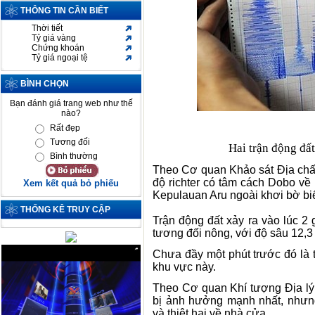
THÔNG TIN CẦN BIẾT
Thời tiết
Tỷ giá vàng
Chứng khoán
Tỷ giá ngoại tệ
BÌNH CHỌN
Bạn đánh giá trang web như thế
nào?
Rất đẹp
Tương đối
Hai trận động đất
Bình thường
Theo Cơ quan Khảo sát Địa chấ
độ richter có tâm cách Dobo về
Xem kết quả bỏ phiếu
Kepulauan Aru ngoài khơi bờ bi
THỐNG KÊ TRUY CẬP
Trận động đất xảy ra vào lúc 2 
tương đối nông, với độ sâu 12,3
Chưa đầy một phút trước đó là t
khu vực này.
Theo Cơ quan Khí tượng Địa lý
bị ảnh hưởng mạnh nhất, nhưng
và thiệt hại về nhà cửa.