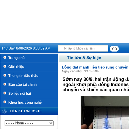
Thứ Bảy, 8/08/2026
8:38:59 AM
Tin tức & Sự kiện
Trang chủ
Giới thiệu
Động đất mạnh liên tiếp rung chuyển
Ngày cập nhật:
30-09-2010
Thông tin đấu thầu
Sớm nay 30/9, hai trận động đấ
ngoài khơi phía đông Indones
Báo cáo tài chính
chuyển và khiến các quan chứ
Số liệu nổi bật
Khoa học công nghệ
LIÊN KẾT WEBSITE