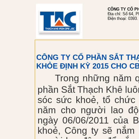
CÔNG TY CỔ P
Địa chỉ: Số 64, 
Điện thoại:
0393.
CÔNG TY CỔ PHẦN SẮT TH
KHỎE ĐỊNH KỲ 2015 CHO C
Trong những năm q
phần Sắt Thạch Khê luô
sóc sức khoẻ,
tổ chức
năm cho người lao độ
ngày 06/06/2011 của 
khoẻ, Công ty sẽ nắm 