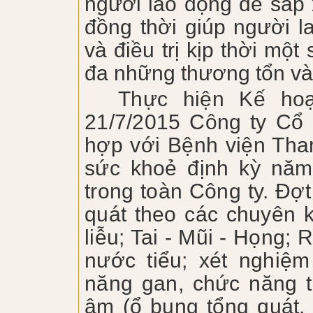
người lao động để sắp x
đồng thời giúp người l
và điều trị kịp thời mộ
đa những thương tổn và
Thực hiện Kế ho
21/7/2015
Công ty Cổ
hợp với Bệnh viện Tha
sức khoẻ định kỳ nă
trong toàn Công ty. Đ
quát theo các chuyên k
liễu; Tai - Mũi - Họng;
nước tiểu; xét nghiệ
năng gan, chức năng t
âm (ổ bụng tổng quát, 